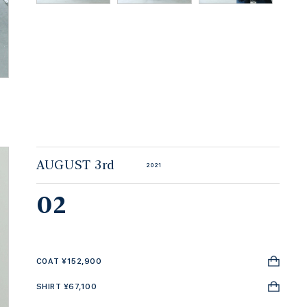
AUGUST 3rd
2021
02
COAT ¥152,900
SHIRT ¥67,100